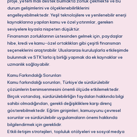
proje, yeterli mali destek bulmakta zorluk çekmekte ve bu
durum gelişimlerini ve ölçeklenebilirliklerini
engelleyebilmektedir. Yeşil teknolojilere ve yenilenebilir enerji
kaynaklarına yapılan kamu ve özel yatırımlar, gereken
seviyelere kıyasla nispeten düşüktür.
Finansman zorluklarının üstesinden gelmek için, paydaşlar
hibe, kredi ve kamu-özel ortaklıkları gibi çeşitli finansman
seçeneklerini araştırabilir. Uluslararası kuruluşlarla etkileşimde
bulunmak ve STK’larla iş birliği yapmak da ek kaynaklar ve
uzmanlık sağlayabilir.
Kamu Farkındalığı Sorunları
Kamu farkındalığı sorunları, Türkiye’de sürdürülebilir
çözümlerin benimsenmesini önemli ölçüde etkilemektedir.
Birçok vatandaş, sürdürülebilirliğin faydaları hakkında bilgi
sahibi olmadığından, gerekli değişikliklere karşı direnç
gösterebilmektedir. Eğitim girişimleri, kamuoyunu çevresel
sorunlar ve sürdürülebilir uygulamaların önemi hakkında
bilgilendirmek için gereklidir.
Etkili iletişim stratejileri, topluluk atölyeleri ve sosyal medya