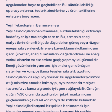
uygulamaları hayata geçirebilirler. Bu, sürdürülebilirliği
operasyonlarına, tedarik zincirlerine ve ürün tekliflerine
entegre etmeyi içerir.
Yeşil Teknolojilerin Benimsenmesi
Yeşil teknolojilerin benimsenmesi, sürdürülebilirliği artırmayı
hedefleyen işletmeler için esastır. Bu, zamanla enerji
maliyetlerini önemli ölçüde düşürebilen güneş veya rüzgar
enerjisi gibi yenilenebilir enerji kaynaklarının kullanılmasını
içerir. Şirketler, enerji tüketimlerini değerlendirmeli ve enerji
verimli cihazlar ve sistemlere geçiş yapmayı düşünmelidir.
Enerji çözümlerinin yanı sıra, işletmeler geri dönüşüm
sistemleri ve kompostlama tesisleri gibi atık azaltma
teknolojilerini de uygulayabilirler. Bu uygulamalar yalnızca
atığı minimize etmekle kalmayıp, aynı zamanda maliyet
tasarrufu ve kamu algısında iyileşme sağlayabilir. Örneğin,
atığını %30 oranında azaltan bir şirket, marka imajını
güçlendirirken çevresel korumaya da katkıda bulunabilir.
Yeşil teknolojileri başarılı bir şekilde benimsemek için,
işletmeler mevcut uygulamalarını kapsamlı bir şekilde