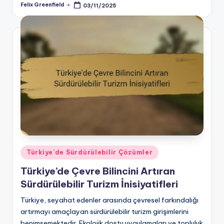
Felix Greenfield
03/11/2025
Posted
by
Posted
Türkiye'de Sürdürülebilir Çözümler
in
Türkiye’de Çevre Bilincini Artıran
Sürdürülebilir Turizm İnisiyatifleri
Türkiye, seyahat edenler arasında çevresel farkındalığı
artırmayı amaçlayan sürdürülebilir turizm girişimlerini
benimsemektedir. Ekolojik dostu uygulamaları ve topluluk