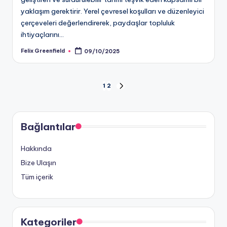
yaklaşım gerektirir. Yerel çevresel koşulları ve düzenleyici
çerçeveleri değerlendirerek, paydaşlar topluluk
ihtiyaçlarını…
Felix Greenfield
09/10/2025
Posted
by
Posts
1
2
NEXT
PAGE
pagination
Bağlantılar
Hakkında
Bize Ulaşın
Tüm içerik
Kategoriler