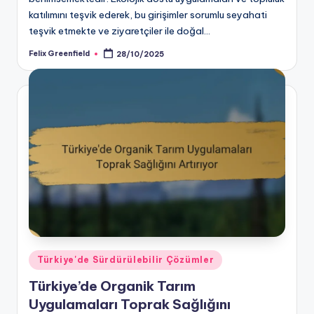
katılımını teşvik ederek, bu girişimler sorumlu seyahati
teşvik etmekte ve ziyaretçiler ile doğal…
Felix Greenfield
28/10/2025
Posted
by
Posted
Türkiye'de Sürdürülebilir Çözümler
in
Türkiye’de Organik Tarım
Uygulamaları Toprak Sağlığını