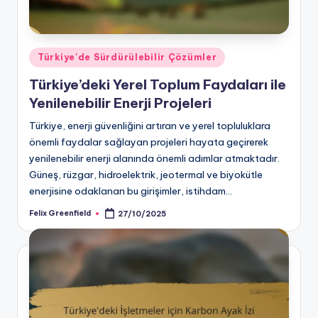
Posted
Türkiye'de Sürdürülebilir Çözümler
in
Türkiye’deki Yerel Toplum Faydaları ile
Yenilenebilir Enerji Projeleri
Türkiye, enerji güvenliğini artıran ve yerel topluluklara
önemli faydalar sağlayan projeleri hayata geçirerek
yenilenebilir enerji alanında önemli adımlar atmaktadır.
Güneş, rüzgar, hidroelektrik, jeotermal ve biyokütle
enerjisine odaklanan bu girişimler, istihdam…
Felix Greenfield
27/10/2025
Posted
by