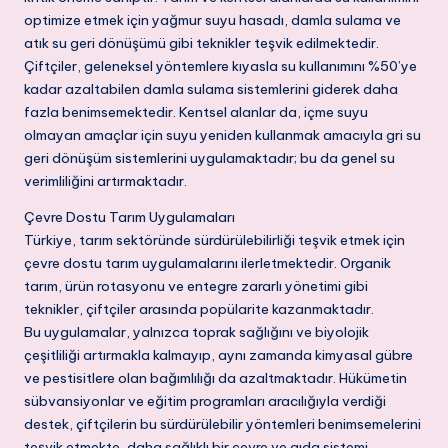
optimize etmek için yağmur suyu hasadı, damla sulama ve
atık su geri dönüşümü gibi teknikler teşvik edilmektedir.
Çiftçiler, geleneksel yöntemlere kıyasla su kullanımını %50’ye
kadar azaltabilen damla sulama sistemlerini giderek daha
fazla benimsemektedir. Kentsel alanlar da, içme suyu
olmayan amaçlar için suyu yeniden kullanmak amacıyla gri su
geri dönüşüm sistemlerini uygulamaktadır; bu da genel su
verimliliğini artırmaktadır.
Çevre Dostu Tarım Uygulamaları
Türkiye, tarım sektöründe sürdürülebilirliği teşvik etmek için
çevre dostu tarım uygulamalarını ilerletmektedir. Organik
tarım, ürün rotasyonu ve entegre zararlı yönetimi gibi
teknikler, çiftçiler arasında popülarite kazanmaktadır.
Bu uygulamalar, yalnızca toprak sağlığını ve biyolojik
çeşitliliği artırmakla kalmayıp, aynı zamanda kimyasal gübre
ve pestisitlere olan bağımlılığı da azaltmaktadır. Hükümetin
sübvansiyonlar ve eğitim programları aracılığıyla verdiği
destek, çiftçilerin bu sürdürülebilir yöntemleri benimsemelerini
teşvik etmekte, daha sağlıklı bir çevre ve gıda sistemi