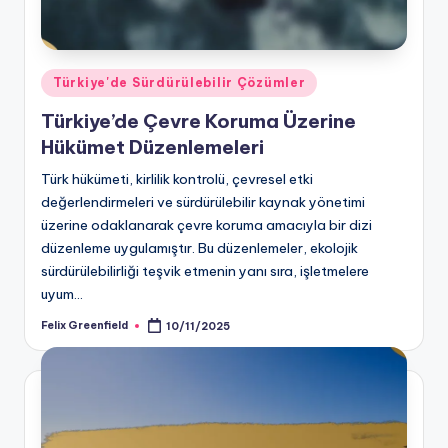
Posted
Türkiye'de Sürdürülebilir Çözümler
in
Türkiye’de Çevre Koruma Üzerine
Hükümet Düzenlemeleri
Türk hükümeti, kirlilik kontrolü, çevresel etki
değerlendirmeleri ve sürdürülebilir kaynak yönetimi
üzerine odaklanarak çevre koruma amacıyla bir dizi
düzenleme uygulamıştır. Bu düzenlemeler, ekolojik
sürdürülebilirliği teşvik etmenin yanı sıra, işletmelere
uyum…
Felix Greenfield
10/11/2025
Posted
by