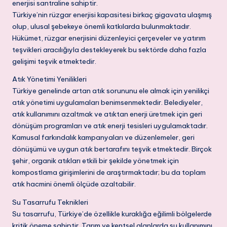
enerjisi santraline sahiptir.
Türkiye’nin rüzgar enerjisi kapasitesi birkaç gigavata ulaşmış
olup, ulusal şebekeye önemli katkılarda bulunmaktadır.
Hükümet, rüzgar enerjisini düzenleyici çerçeveler ve yatırım
teşvikleri aracılığıyla destekleyerek bu sektörde daha fazla
gelişimi teşvik etmektedir.
Atık Yönetimi Yenilikleri
Türkiye genelinde artan atık sorununu ele almak için yenilikçi
atık yönetimi uygulamaları benimsenmektedir. Belediyeler,
atık kullanımını azaltmak ve atıktan enerji üretmek için geri
dönüşüm programları ve atık enerji tesisleri uygulamaktadır.
Kamusal farkındalık kampanyaları ve düzenlemeler, geri
dönüşümü ve uygun atık bertarafını teşvik etmektedir. Birçok
şehir, organik atıkları etkili bir şekilde yönetmek için
kompostlama girişimlerini de araştırmaktadır; bu da toplam
atık hacmini önemli ölçüde azaltabilir.
Su Tasarrufu Teknikleri
Su tasarrufu, Türkiye’de özellikle kuraklığa eğilimli bölgelerde
kritik öneme sahiptir. Tarım ve kentsel alanlarda su kullanımını