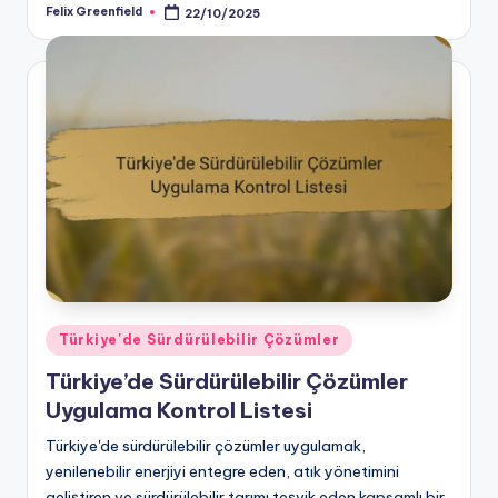
Felix Greenfield
22/10/2025
Posted
by
Posted
Türkiye'de Sürdürülebilir Çözümler
in
Türkiye’de Sürdürülebilir Çözümler
Uygulama Kontrol Listesi
Türkiye'de sürdürülebilir çözümler uygulamak,
yenilenebilir enerjiyi entegre eden, atık yönetimini
geliştiren ve sürdürülebilir tarımı teşvik eden kapsamlı bir