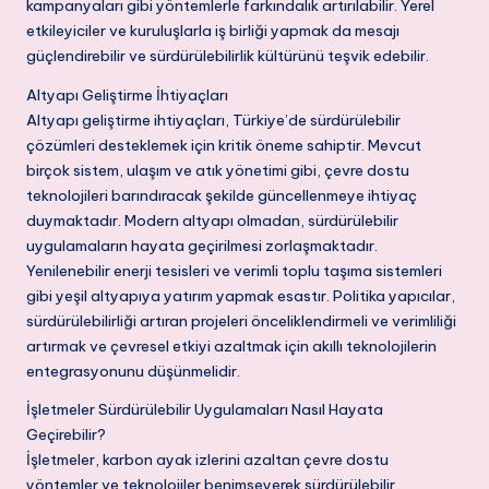
kampanyaları gibi yöntemlerle farkındalık artırılabilir. Yerel
etkileyiciler ve kuruluşlarla iş birliği yapmak da mesajı
güçlendirebilir ve sürdürülebilirlik kültürünü teşvik edebilir.
Altyapı Geliştirme İhtiyaçları
Altyapı geliştirme ihtiyaçları, Türkiye’de sürdürülebilir
çözümleri desteklemek için kritik öneme sahiptir. Mevcut
birçok sistem, ulaşım ve atık yönetimi gibi, çevre dostu
teknolojileri barındıracak şekilde güncellenmeye ihtiyaç
duymaktadır. Modern altyapı olmadan, sürdürülebilir
uygulamaların hayata geçirilmesi zorlaşmaktadır.
Yenilenebilir enerji tesisleri ve verimli toplu taşıma sistemleri
gibi yeşil altyapıya yatırım yapmak esastır. Politika yapıcılar,
sürdürülebilirliği artıran projeleri önceliklendirmeli ve verimliliği
artırmak ve çevresel etkiyi azaltmak için akıllı teknolojilerin
entegrasyonunu düşünmelidir.
İşletmeler Sürdürülebilir Uygulamaları Nasıl Hayata
Geçirebilir?
İşletmeler, karbon ayak izlerini azaltan çevre dostu
yöntemler ve teknolojiler benimseyerek sürdürülebilir