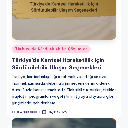
Posted
Türkiye'de Sürdürülebilir Çözümler
in
Türkiye’de Kentsel Hareketlilik için
Sürdürülebilir Ulaşım Seçenekleri
Türkiye, kentsel sıkışıklığı azaltmak ve kirliliği en aza
indirmek için sürdürülebilir ulaşım seçeneklerini giderek
daha fazla benimsemektedir. Elektrikli otobüsler, bisiklet
paylaşım programları ve geliştirilmiş yaya altyapısı gibi
girişimlerle, şehirler hem…
Felix Greenfield
04/11/2025
Posted
by