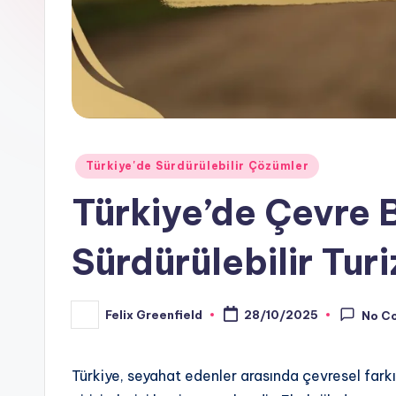
Posted
Türkiye'de Sürdürülebilir Çözümler
in
Türkiye’de Çevre Bi
Sürdürülebilir Turi
Felix Greenfield
28/10/2025
No C
Posted
by
Türkiye, seyahat edenler arasında çevresel farkı