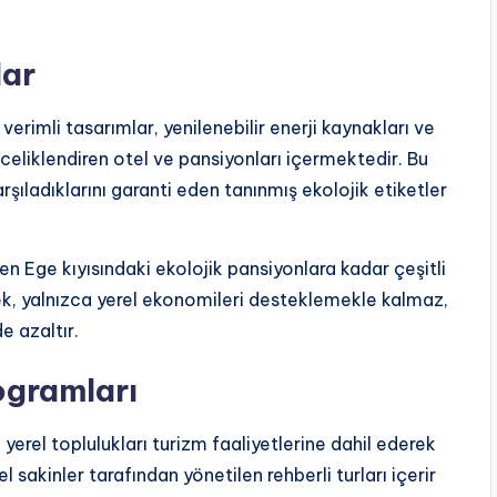
lar
verimli tasarımlar, yenilenebilir enerji kaynakları ve
önceliklendiren otel ve pansiyonları içermektedir. Bu
karşıladıklarını garanti eden tanınmış ekolojik etiketler
n Ege kıyısındaki ekolojik pansiyonlara kadar çeşitli
ek, yalnızca yerel ekonomileri desteklemekle kalmaz,
e azaltır.
ogramları
 yerel toplulukları turizm faaliyetlerine dahil ederek
 sakinler tarafından yönetilen rehberli turları içerir