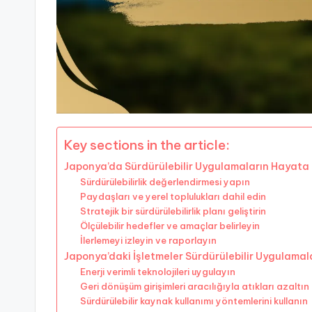
Key sections in the article:
Japonya’da Sürdürülebilir Uygulamaların Hayata 
Sürdürülebilirlik değerlendirmesi yapın
Paydaşları ve yerel toplulukları dahil edin
Stratejik bir sürdürülebilirlik planı geliştirin
Ölçülebilir hedefler ve amaçlar belirleyin
İlerlemeyi izleyin ve raporlayın
Japonya’daki İşletmeler Sürdürülebilir Uygulamala
Enerji verimli teknolojileri uygulayın
Geri dönüşüm girişimleri aracılığıyla atıkları azaltın
Sürdürülebilir kaynak kullanımı yöntemlerini kullanın