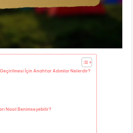
Geçirilmesi İçin Anahtar Adımlar Nelerdir?
rı Nasıl Benimseyebilir?