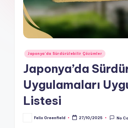
Posted
Japonya'da Sürdürülebilir Çözümler
in
Japonya’da Sürdür
Uygulamaları Uyg
Listesi
Felix Greenfield
27/10/2025
No C
Posted
by