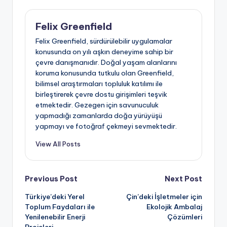
Felix Greenfield
Felix Greenfield, sürdürülebilir uygulamalar
konusunda on yılı aşkın deneyime sahip bir
çevre danışmanıdır. Doğal yaşam alanlarını
koruma konusunda tutkulu olan Greenfield,
bilimsel araştırmaları topluluk katılımı ile
birleştirerek çevre dostu girişimleri teşvik
etmektedir. Gezegen için savunuculuk
yapmadığı zamanlarda doğa yürüyüşü
yapmayı ve fotoğraf çekmeyi sevmektedir.
View All Posts
Post
Previous Post
Next Post
Türkiye’deki Yerel
Çin’deki İşletmeler için
navigation
Toplum Faydaları ile
Ekolojik Ambalaj
Yenilenebilir Enerji
Çözümleri
Projeleri