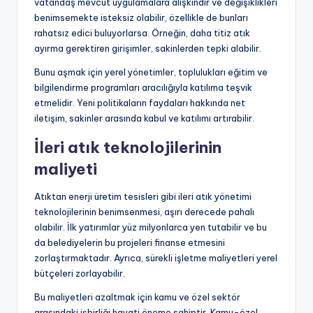
vatandaş mevcut uygulamalara alışkındır ve değişiklikleri
benimsemekte isteksiz olabilir, özellikle de bunları
rahatsız edici buluyorlarsa. Örneğin, daha titiz atık
ayırma gerektiren girişimler, sakinlerden tepki alabilir.
Bunu aşmak için yerel yönetimler, toplulukları eğitim ve
bilgilendirme programları aracılığıyla katılıma teşvik
etmelidir. Yeni politikaların faydaları hakkında net
iletişim, sakinler arasında kabul ve katılımı artırabilir.
İleri atık teknolojilerinin
maliyeti
Atıktan enerji üretim tesisleri gibi ileri atık yönetimi
teknolojilerinin benimsenmesi, aşırı derecede pahalı
olabilir. İlk yatırımlar yüz milyonlarca yen tutabilir ve bu
da belediyelerin bu projeleri finanse etmesini
zorlaştırmaktadır. Ayrıca, sürekli işletme maliyetleri yerel
bütçeleri zorlayabilir.
Bu maliyetleri azaltmak için kamu ve özel sektör
arasındaki işbirliği hayati öneme sahiptir. Kamu-özel