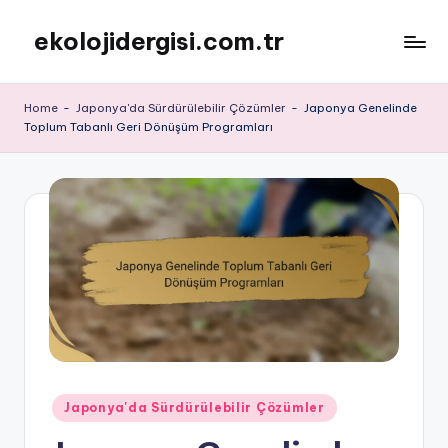
ekolojidergisi.com.tr
Skip
to
content
Home
-
Japonya'da Sürdürülebilir Çözümler
-
Japonya Genelinde
Toplum Tabanlı Geri Dönüşüm Programları
Posted
Japonya'da Sürdürülebilir Çözümler
in