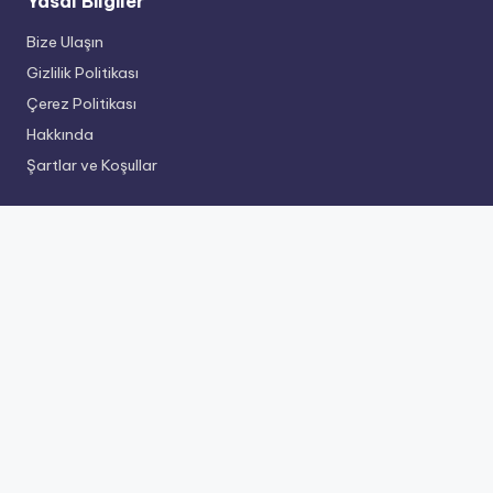
Yasal Bilgiler
Bize Ulaşın
Gizlilik Politikası
Çerez Politikası
Hakkında
Şartlar ve Koşullar
Son Gönderiler
Türkiye’de Çevre Koruma Üzerine Hükümet
Düzenlemeleri
Çin’de Çevresel Farkındalık için Topluluk Katılım
Stratejileri
Çin’de Sürdürülebilir Tarım için Su Tasarrufu Teknikleri
Türkiye’de Kentsel Hareketlilik için Sürdürülebilir Ulaşım
Seçenekleri