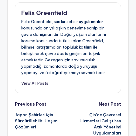
Felix Greenfield
Felix Greenfield, sürdürülebilir uygulamalar
konusunda on yılı aşkın deneyime sahip bir
çevre danışmanıdır. Doğal yaşam alanlarını
koruma konusunda tutkulu olan Greenfield,
bilimsel araştırmaları topluluk katılımı ile
birleştirerek çevre dostu girişimleri teşvik
etmektedir. Gezegen için savunuculuk
yapmadığı zamanlarda doğa yürüyüşü
yapmayı ve fotoğraf çekmeyi sevmektedir.
View All Posts
Post
Previous Post
Next Post
Japon Şehirleri için
Çin’de Çevresel
navigation
Sürdürülebilir Ulaşım
Hizmetleri Geliştiren
Çözümleri
Atık Yönetimi
Uygulamaları