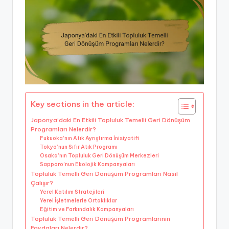
Key sections in the article:
Japonya’daki En Etkili Topluluk Temelli Geri Dönüşüm
Programları Nelerdir?
Fukuoka’nın Atık Ayrıştırma İnisiyatifi
Tokyo’nun Sıfır Atık Programı
Osaka’nın Topluluk Geri Dönüşüm Merkezleri
Sapporo’nun Ekolojik Kampanyaları
Topluluk Temelli Geri Dönüşüm Programları Nasıl
Çalışır?
Yerel Katılım Stratejileri
Yerel İşletmelerle Ortaklıklar
Eğitim ve Farkındalık Kampanyaları
Topluluk Temelli Geri Dönüşüm Programlarının
Faydaları Nelerdir?