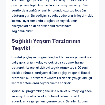
Yokohama gibi şehirlerde yapılan araştırmalar, bisiklet
paylaşımının toplu taşıma ile entegrasyonunun, yoğun
saatlerdeki trafiği önemli bir oranda azaltabileceğini
göstermiştir. Bu değişim, seyahat sürelerini iyileştirmekle
kalmaz, aynı zamanda araçlardan kaynaklanan
emisyonları da azaltarak daha temiz hava
sağlamaktadır.
Sağlıklı Yaşam Tarzlarının
Teşviki
Bisiklet paylaşım programları, bisiklet sürmeyi günlük işe
gidiş gelişler için kolay ve çekici bir seçenek haline
getirerek fiziksel aktiviteyi teşvik etmektedir. Düzenli
bisiklet sürmek, kardiyovasküler sağlığı ve genel fitnesi
artırabilir; bu, hareketsiz yaşam tarzlarının yaygın olduğu
kentsel ortamlarda hayati öneme sahiptir.
Ayrıca, bu programlar genellikle bisiklet sürmeyi eğlenceli
ve sosyal bir etkinlik olarak teşvik eden topluluk
etkinlikleri ve girişimleri içermektedir. Şehirler, katılımı