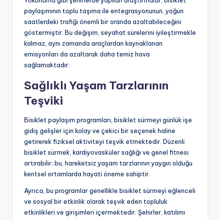
Yokohama gibi şehirlerde yapılan araştırmalar, bisiklet
paylaşımının toplu taşıma ile entegrasyonunun, yoğun
saatlerdeki trafiği önemli bir oranda azaltabileceğini
göstermiştir. Bu değişim, seyahat sürelerini iyileştirmekle
kalmaz, aynı zamanda araçlardan kaynaklanan
emisyonları da azaltarak daha temiz hava
sağlamaktadır.
Sağlıklı Yaşam Tarzlarının
Teşviki
Bisiklet paylaşım programları, bisiklet sürmeyi günlük işe
gidiş gelişler için kolay ve çekici bir seçenek haline
getirerek fiziksel aktiviteyi teşvik etmektedir. Düzenli
bisiklet sürmek, kardiyovasküler sağlığı ve genel fitnesi
artırabilir; bu, hareketsiz yaşam tarzlarının yaygın olduğu
kentsel ortamlarda hayati öneme sahiptir.
Ayrıca, bu programlar genellikle bisiklet sürmeyi eğlenceli
ve sosyal bir etkinlik olarak teşvik eden topluluk
etkinlikleri ve girişimleri içermektedir. Şehirler, katılımı