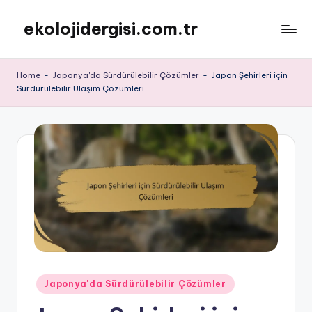
ekolojidergisi.com.tr
Skip
to
content
Home
-
Japonya'da Sürdürülebilir Çözümler
-
Japon Şehirleri için
Sürdürülebilir Ulaşım Çözümleri
Posted
Japonya'da Sürdürülebilir Çözümler
in