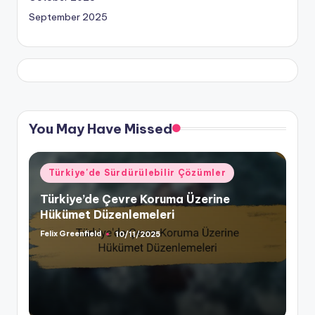
September 2025
You May Have Missed
Posted
Türkiye'de Sürdürülebilir Çözümler
in
Türkiye’de Çevre Koruma Üzerine
Hükümet Düzenlemeleri
Felix Greenfield
10/11/2025
Posted
by