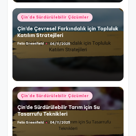
Posted
Çin'de Sürdürülebilir Çözümler
in
Çin’de Çevresel Farkındalık için Topluluk
Katılım Stratejileri
Felix Greenfield
06/11/2025
Posted
by
Posted
Çin'de Sürdürülebilir Çözümler
in
Çin’de Sürdürülebilir Tarım için Su
Tasarrufu Teknikleri
Felix Greenfield
04/11/2025
Posted
by