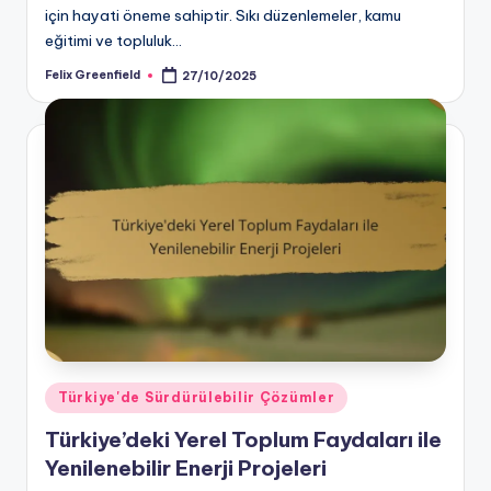
için hayati öneme sahiptir. Sıkı düzenlemeler, kamu
eğitimi ve topluluk…
Felix Greenfield
27/10/2025
Posted
by
Posted
Türkiye'de Sürdürülebilir Çözümler
in
Türkiye’deki Yerel Toplum Faydaları ile
Yenilenebilir Enerji Projeleri