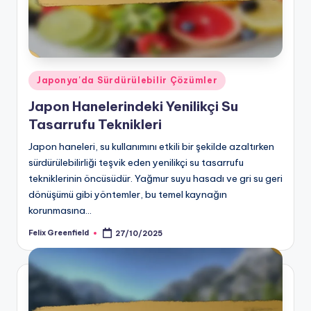
Posted
Japonya'da Sürdürülebilir Çözümler
in
Japon Hanelerindeki Yenilikçi Su
Tasarrufu Teknikleri
Japon haneleri, su kullanımını etkili bir şekilde azaltırken
sürdürülebilirliği teşvik eden yenilikçi su tasarrufu
tekniklerinin öncüsüdür. Yağmur suyu hasadı ve gri su geri
dönüşümü gibi yöntemler, bu temel kaynağın
korunmasına…
Felix Greenfield
27/10/2025
Posted
by