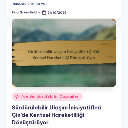
mücadele etme ve…
Felix Greenfield
21/10/2025
Posted
by
Posted
Çin'de Sürdürülebilir Çözümler
in
Sürdürülebilir Ulaşım İnisiyatifleri
Çin’de Kentsel Hareketliliği
Dönüştürüyor