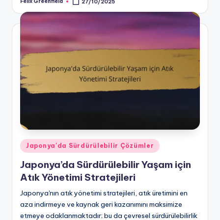
Felix Greenfield
27/10/2025
Posted
by
Posted
Japonya'da Sürdürülebilir Çözümler
in
Japonya’da Sürdürülebilir Yaşam için
Atık Yönetimi Stratejileri
Japonya'nın atık yönetimi stratejileri, atık üretimini en
aza indirmeye ve kaynak geri kazanımını maksimize
etmeye odaklanmaktadır; bu da çevresel sürdürülebilirlik