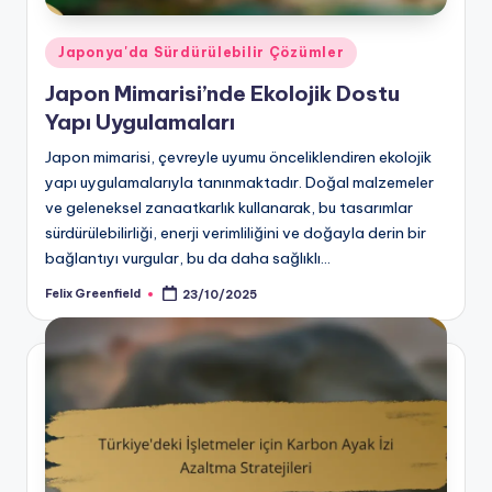
Posted
Japonya'da Sürdürülebilir Çözümler
in
Japon Mimarisi’nde Ekolojik Dostu
Yapı Uygulamaları
Japon mimarisi, çevreyle uyumu önceliklendiren ekolojik
yapı uygulamalarıyla tanınmaktadır. Doğal malzemeler
ve geleneksel zanaatkarlık kullanarak, bu tasarımlar
sürdürülebilirliği, enerji verimliliğini ve doğayla derin bir
bağlantıyı vurgular, bu da daha sağlıklı…
Felix Greenfield
23/10/2025
Posted
by