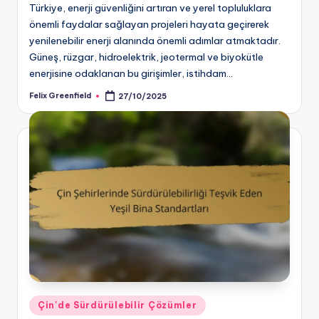
Türkiye, enerji güvenliğini artıran ve yerel topluluklara
önemli faydalar sağlayan projeleri hayata geçirerek
yenilenebilir enerji alanında önemli adımlar atmaktadır.
Güneş, rüzgar, hidroelektrik, jeotermal ve biyokütle
enerjisine odaklanan bu girişimler, istihdam…
Felix Greenfield
27/10/2025
Posted
by
Posted
Çin'de Sürdürülebilir Çözümler
in