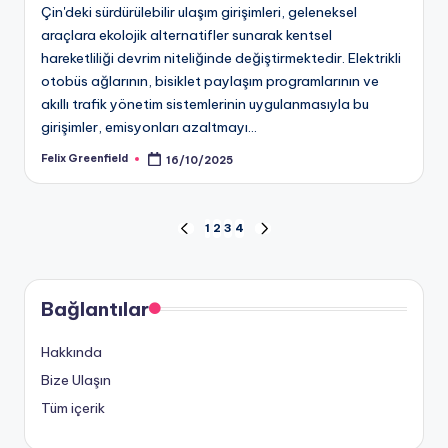
Çin'deki sürdürülebilir ulaşım girişimleri, geleneksel
araçlara ekolojik alternatifler sunarak kentsel
hareketliliği devrim niteliğinde değiştirmektedir. Elektrikli
otobüs ağlarının, bisiklet paylaşım programlarının ve
akıllı trafik yönetim sistemlerinin uygulanmasıyla bu
girişimler, emisyonları azaltmayı…
Felix Greenfield
16/10/2025
Posted
by
Posts
1
2
3
4
PREVIOUS
NEXT
PAGE
PAGE
pagination
Bağlantılar
Hakkında
Bize Ulaşın
Tüm içerik