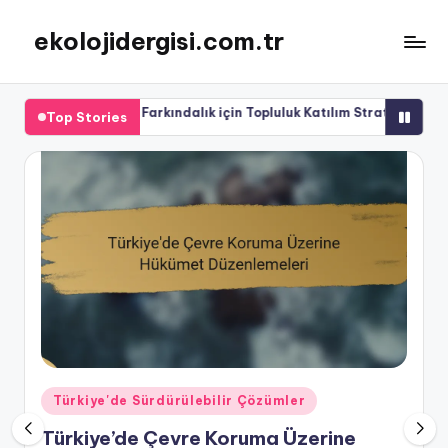
ekolojidergisi.com.tr
Skip
to
content
sel Farkındalık için Topluluk Katılım Stratejileri
Çin’de Sürdü
Top Stories
04/11/2025
Posted
Türkiye'de Sürdürülebilir Çözümler
in
Türkiye’de Çevre Koruma Üzerine