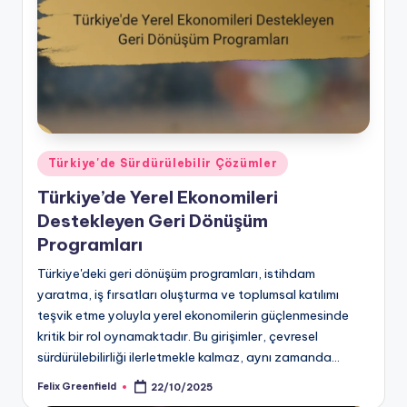
Posted
Türkiye'de Sürdürülebilir Çözümler
in
Türkiye’de Yerel Ekonomileri
Destekleyen Geri Dönüşüm
Programları
Türkiye'deki geri dönüşüm programları, istihdam
yaratma, iş fırsatları oluşturma ve toplumsal katılımı
teşvik etme yoluyla yerel ekonomilerin güçlenmesinde
kritik bir rol oynamaktadır. Bu girişimler, çevresel
sürdürülebilirliği ilerletmekle kalmaz, aynı zamanda…
Felix Greenfield
22/10/2025
Posted
by