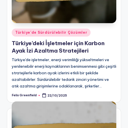
Posted
Türkiye'de Sürdürülebilir Çözümler
in
Türkiye’deki İşletmeler için Karbon
Ayak İzi Azaltma Stratejileri
Türkiye'de işletmeler, enerji verimliliği yükseltmeleri ve
yenilenebilir enerji kaynaklarının benimsenmesi gibi çeşitli
stratejilerle karbon ayak izlerini etkili bir şekilde
azaltabilirler. Sürdürülebilir tedarik zinciri yönetimi ve
atık azaltma girişimlerine odaklanarak, şirketler…
Felix Greenfield
22/10/2025
Posted
by